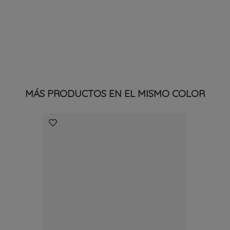
MÁS PRODUCTOS EN EL MISMO COLOR
LOLA ALMAGRO
Menorquina De Piel En Color Rojo
29,90 €
45,00 €