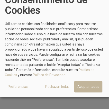
Cookies
Utilizamos cookies con finalidades analíticas y para mostrar
publicidad personalizada con sus preferencias. Compartimos
MÁS MODELOS DE TIZIANA
información sobre el uso que hace de nuestro sitio con nuestros
socios de redes sociales, publicidad y análisis, que pueden
combinarla con otra información que usted les haya
TIZIANA
proporcionado o que hayan recopilado a partir del uso que usted
Sandalia Bio Oro Dos Hebillas.
hace de sus servicios. Puede configurar o rechazar las cookies
haciendo click en “Preferencias”. También puede aceptar o
49,90 €
59,90 €
rechazar todas pulsando el botón “Aceptar todas” o “Rechazar
todas”. Para más información, consulte nuestra
Política de
Cookies
y nuestra
Política de Privacidad
.
Preferencias
Rechazar todas
Aceptar todas