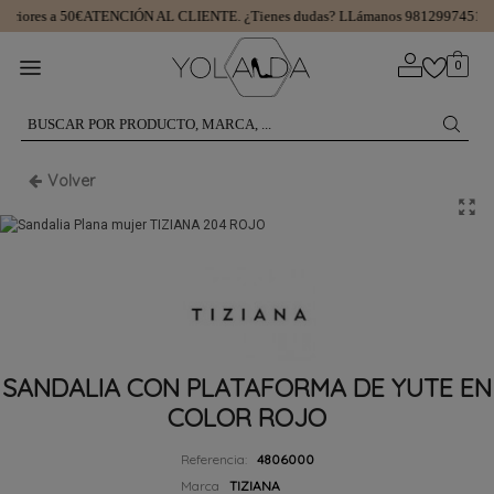
riores a 50€
ATENCIÓN AL CLIENTE.
¿Tienes dudas? LLámanos 981299745
15 
0
Volver
SANDALIA CON PLATAFORMA DE YUTE EN
COLOR ROJO
Referencia:
4806000
Marca
TIZIANA