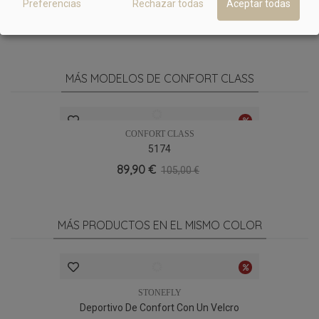
Preferencias
Rechazar todas
Aceptar todas
49,90 €
105,00 €
MÁS MODELOS DE CONFORT CLASS
CONFORT CLASS
5174
89,90 €
105,00 €
MÁS PRODUCTOS EN EL MISMO COLOR
STONEFLY
Deportivo De Confort Con Un Velcro