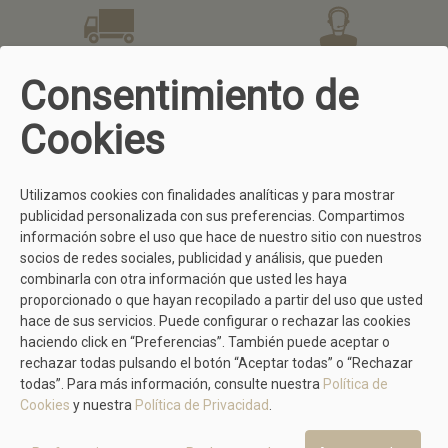
GASTOS DE ENVÍO GRATIS
ATENCIÓN AL CLIENTE
Consentimiento de
En compras superiores a 50 €.
¿Tienes dudas? Llámanos
981299745
Cookies
FÁCIL DEVOLUCIÓN
COMPRA SEGURA
Utilizamos cookies con finalidades analíticas y para mostrar
Todo usuario dispone de 15 días
Comprar en Calzados Yolanda es
para devolvernos cualquier
muy sencillo y seguro gracias a
publicidad personalizada con sus preferencias. Compartimos
producto
aquí
tienes todos los
nuestras diferentes formas de
información sobre el uso que hace de nuestro sitio con nuestros
detalles.
pago.
socios de redes sociales, publicidad y análisis, que pueden
combinarla con otra información que usted les haya
proporcionado o que hayan recopilado a partir del uso que usted
hace de sus servicios. Puede configurar o rechazar las cookies
TAMBIÉN TE PUEDE GUSTAR
haciendo click en “Preferencias”. También puede aceptar o
rechazar todas pulsando el botón “Aceptar todas” o “Rechazar
todas”. Para más información, consulte nuestra
Política de
Cookies
y nuestra
Política de Privacidad
.
CONFORT CLASS
Deportivo Negro De Cordones Con Tachas