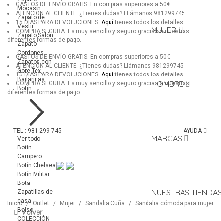
GASTOS DE ENVÍO GRATIS.
En compras superiores a 50€
Mocasín
ATENCIÓN AL CLIENTE.
¿Tienes dudas? LLámanos 981299745
Zapato de
15 DÍAS PARA DEVOLUCIONES.
Aquí
tienes todos los detalles.
Vestir
MUJER
COMPRA SEGURA.
Es muy sencillo y seguro gracias a nuestras
Zapato Salón
diferentes formas de pago.
Zapato
Cordones
GASTOS DE ENVÍO GRATIS.
En compras superiores a 50€
Zapatos con
ATENCIÓN AL CLIENTE.
¿Tienes dudas? Llámanos 981299745
Gore-Tex
15 DÍAS PARA DEVOLUCIONES.
Aquí
tienes todos los detalles.
Bailarinas
HOMBRE
COMPRA SEGURA.
Es muy sencillo y seguro gracias a nuestras
Botín
diferentes formas de pago.
TEL.: 981 299 745
AYUDA
MARCAS
Ver todo
Botín
Campero
Botín Chelsea
Botín Militar
Bota
NUESTRAS TIENDA
Zapatillas de
casa
Inicio
/
Outlet
/
Mujer
/
Sandalia Cuña
/
Sandalia cómoda para mujer
Bolso
Volver
COLECCIÓN