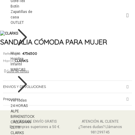
Gore-Tex
Botín
Zapatillas de
casa
OUTLET
SANDALIA CÓMODA PARA MUJER
Referencia:
4756500
Mujer
Hombre
Marca
CLARKS
Infantil
MARCAS
Guía de tallas
ENVIOS Y DEVOLUCIONES
Preguntas
Ver todas
24 HORAS
ALPE
BIRKENSTOCK
GASTOS DE ENVÍO GRATIS
ATENCIÓN AL CLIENTE
CALLAGHAN
En compras superiores a 50 €.
¿Tienes dudas? Llámanos
CETTI
981299745
CLARKS