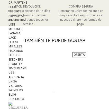
DR. MARTENS
FÁCIL DEVOLUCIÓN
COMPRA SEGURA
ECCO
Todo usuario dispone de 15 días
Comprar en Calzados Yolanda es
FLUCHOS
para devolvernos cualquier
muy sencillo y seguro gracias a
HISPANITAS
producto
aquí
tienes todos los
nuestras diferentes formas de
IGI & CO
detalles.
pago.
LODI
MEPHISTO
PANAMA
JACK
TAMBIÉN TE PUEDE GUSTAR
PEDRO
MIRALLES
PIKOLINOS
OFERTA
PITILLOS
SKECHERS
STONEFLY
TIMBERLAND
UGG
AUSTRALIA
UNISA
VICTORIA
WONDERS
BLOG
CONTACTO
DESCUBRE LA