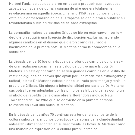
Herbert Funk, los dos decidieron empezar a producir sus novedosos
zapatos con suela de goma y cámara de aire que era totalmente
revolucionaria en aquella época. En el año 1959 tras muchos años con
éxito en la comercialización de sus zapatos se decidieron a publicar su
revolucionaria suela en revistas de calzado extranjeras.
La compañía inglesa de zapatos Griggs se fijó en este nuevo invento y
decidieron adquirir una licencia de distribución exclusiva, haciendo
algunos cambios en el diseño que dieron como resultado el
nacimiento de la primera bota Dr. Martens como la conocemos en la
actualidad.
La década de los 60 fue una época de profundos cambios culturales y
de gran agitación social, en este caldo de cultivo nace la bota Dr.
Martens. En esta época también se ven grandes cambios en el estilo de
vestir de algunos colectivos que optan por una moda más extravagante y
radical, la bota Dr. Martens estaba siendo utilizada para trabajar y tenía un
precio de 2 libras. Sin ninguna intencionalidad por parte de Dr. Martens
sus botas fueron adoptadas por las principales tribus urbanas como un
símbolo de rebeldía de la clase obrera, llevándolas incluso Pete
Townshend de The Who que se convierte en la primera persona
relevante en llevar sus botas Dr. Martens.
En la década de los años 70 continúa esta tendencia por parte de la
cultura suburbana, muchos colectivos y personas de la clandestinidad
anti-establishment adoptan en su vestimenta las botas Dr. Martens como
una manera de expresión de la cultura juvenil británica.