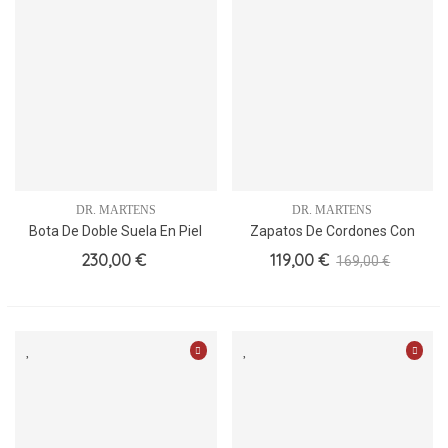
DR. MARTENS
DR. MARTENS
Bota De Doble Suela En Piel
Zapatos De Cordones Con
Napa.
Vira Amarilla
230,00 €
119,00 €
169,00 €