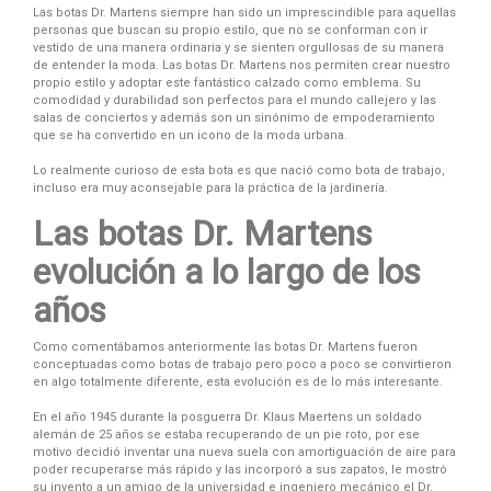
Las botas Dr. Martens siempre han sido un imprescindible para aquellas
personas que buscan su propio estilo, que no se conforman con ir
vestido de una manera ordinaria y se sienten orgullosas de su manera
de entender la moda. Las botas Dr. Martens nos permiten crear nuestro
propio estilo y adoptar este fantástico calzado como emblema. Su
comodidad y durabilidad son perfectos para el mundo callejero y las
salas de conciertos y además son un sinónimo de empoderamiento
que se ha convertido en un icono de la moda urbana.
Lo realmente curioso de esta bota es que nació como bota de trabajo,
incluso era muy aconsejable para la práctica de la jardinería.
Las botas Dr. Martens
evolución a lo largo de los
años
Como comentábamos anteriormente las botas Dr. Martens fueron
conceptuadas como botas de trabajo pero poco a poco se convirtieron
en algo totalmente diferente, esta evolución es de lo más interesante.
En el año 1945 durante la posguerra Dr. Klaus Maertens un soldado
alemán de 25 años se estaba recuperando de un pie roto, por ese
motivo decidió inventar una nueva suela con amortiguación de aire para
poder recuperarse más rápido y las incorporó a sus zapatos, le mostró
su invento a un amigo de la universidad e ingeniero mecánico el Dr.