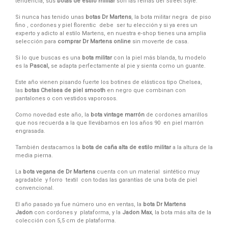
tendencia, sus
botas de estilo militar
son las reinas del Street Style.
Si nunca has tenido unas
botas Dr Martens
, la bota militar negra de piso
fino , cordones y piel florentic debe ser tu elección y si ya eres un
experto y adicto al estilo Martens, en nuestra e-shop tienes una amplia
selección para
comprar Dr Martens online
sin moverte de casa.
Si lo que buscas es una
bota
militar
con la piel más blanda, tu modelo
es la
Pascal,
se adapta perfectamente al pie y sienta como un guante.
Este año vienen pisando fuerte los botines de elásticos tipo Chelsea,
las
botas Chelsea de piel smooth
en negro que combinan con
pantalones o con vestidos vaporosos.
Como novedad este año, la
bota vintage marrón
de cordones amarillos
que nos recuerda a la que llevábamos en los años 90 en piel marrón
engrasada.
También destacamos la
bota de caña alta de estilo militar
a la altura de la
media pierna.
La
bota vegana de Dr Martens
cuenta con un material sintético muy
agradable y forro textil con todas las garantías de una bota de piel
convencional.
El año pasado ya fue número uno en ventas, la
bota Dr Martens
Jadon
con cordones y plataforma, y la
Jadon Max
, la bota más alta de la
colección con 5,5 cm de plataforma.