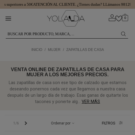
s superiores a 50€
ATENCIÓN AL CLIENTE.
¿Tienes dudas? LLámanos 9812997
0
INICIO
/
MUJER
/
ZAPATILLAS DE CASA
VENTA ONLINE DE ZAPATILLAS DE CASA PARA
MUJER A LOS MEJORES PRECIOS.
Las zapatillas de casa son ese tipo de calzado que estamos
deseando ponernos cada vez que llegamos a nuestra casa
después de un largo día de trabajo. Esas ganas de quitarte los
tacones y ponerte alg...
VER MÁS
Siguiente
1/6
Ordenar por
FILTROS