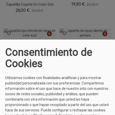
19,90 €
Cruzadas
Zapatilla Copete En Color Gris
23,00 €
26,00 €
Claro
29,90 €
Zapatilla Tipo Chinela De
Zapatilla De Rayas Abierta De
Consentimiento de
Rayas En Color Azul
24,00 €
22,00 €
Puntera
27,00 €
25,00 €
Cookies
LADI
Utilizamos cookies con finalidades analíticas y para mostrar
Zapatilla De Lazo Para Mujer
publicidad personalizada con sus preferencias. Compartimos
7050-667
22,00 €
Con Abertura
25,00 €
información sobre el uso que hace de nuestro sitio con nuestros
26,00 €
29,90 €
socios de redes sociales, publicidad y análisis, que pueden
combinarla con otra información que usted les haya
proporcionado o que hayan recopilado a partir del uso que usted
hace de sus servicios. Puede configurar o rechazar las cookies