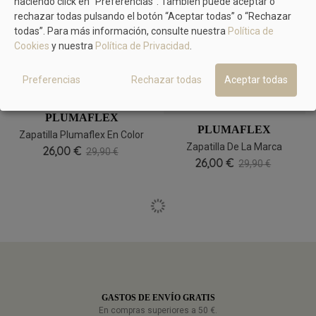
haciendo click en “Preferencias”. También puede aceptar o
rechazar todas pulsando el botón “Aceptar todas” o “Rechazar
Zapatilla Toalla Mujer Abierta
Zapatilla Tipo Chinela Color
todas”. Para más información, consulte nuestra
Política de
22,00 €
De Puntera
22,00 €
Gris Y Rosa
25,00 €
25,00 €
Cookies
y nuestra
Política de Privacidad
.
Preferencias
Rechazar todas
Aceptar todas
PLUMAFLEX
PLUMAFLEX
Zapatilla Plumaflex En Color
Zapatilla De La Marca
26,00 €
Azul
29,90 €
Plumaflex En Color Azul
26,00 €
29,90 €
GASTOS DE ENVÍO GRATIS
En compras superiores a 50 €.