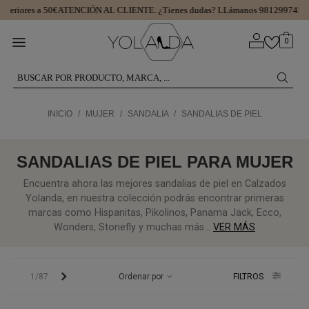
iores a 50€
ATENCIÓN AL CLIENTE.
¿Tienes dudas? LLámanos 981299745
15 D
0
INICIO
/
MUJER
/
SANDALIA
/
SANDALIAS DE PIEL
SANDALIAS DE PIEL PARA MUJER
Encuentra ahora las mejores sandalias de piel en Calzados
Yolanda, en nuestra colección podrás encontrar primeras
marcas como Hispanitas, Pikolinos, Panama Jack, Ecco,
Wonders, Stonefly y muchas más...
VER MÁS
Siguiente
1/87
Ordenar por
FILTROS