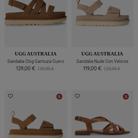
UGG AUSTRALIA
UGG AUSTRALIA
Sandalia Clog Gamuza Cuero
Sandalia Nude Con Velcros
Cómoda UGG Goldenstar
129,00 €
Cómoda UGG Goldenstar
119,00 €
139,95 €
129,95 €
Gleam