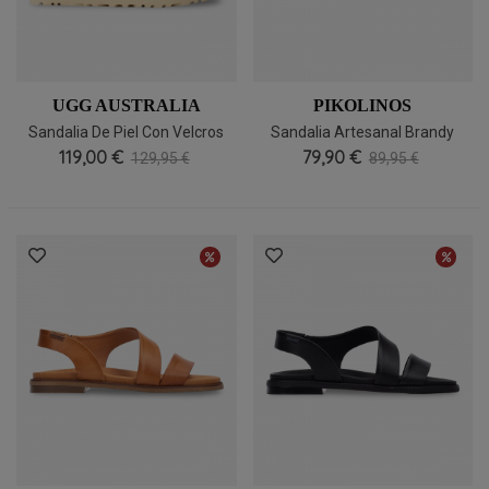
UGG AUSTRALIA
PIKOLINOS
Sandalia De Piel Con Velcros
Sandalia Artesanal Brandy
UGG Goldenstar, Ligera Y Muy
119,00 €
Con Hebilla Pikolinos Algar
79,90 €
129,95 €
89,95 €
Práctica
W0X-0556ST