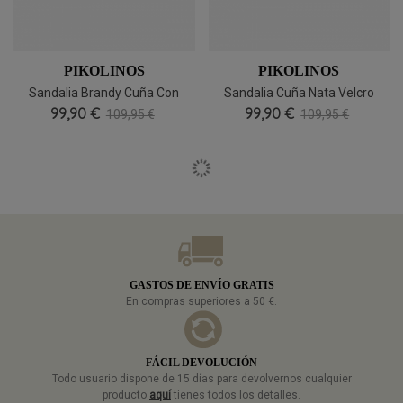
PIKOLINOS
PIKOLINOS
Sandalia Brandy Cuña Con
Sandalia Cuña Nata Velcro
Plataforma Pikolinos Gomera
99,90 €
Ligera Pikolinos Gomera W0K-
99,90 €
109,95 €
109,95 €
0606C1
GASTOS DE ENVÍO GRATIS
En compras superiores a 50 €.
FÁCIL DEVOLUCIÓN
Todo usuario dispone de 15 días para devolvernos cualquier
producto
aquí
tienes todos los detalles.