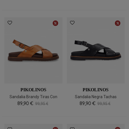
W9B-0789
W9B-0789
PIKOLINOS
PIKOLINOS
Sandalia Brandy Tiras Con
Sandalia Negra Tachas
Tachas Pikolinos Aitana W7Z-
89,90 €
Elegante Pikolinos Aitana
89,90 €
99,95 €
99,95 €
0995
W7Z-0995