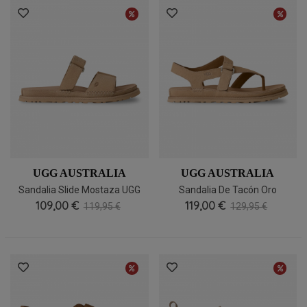
UGG AUSTRALIA
UGG AUSTRALIA
Sandalia Slide Mostaza UGG
Sandalia De Tacón Oro
GoldenGaze, Minimal Y
109,00 €
Troquelada Salonissimos Elda
119,00 €
119,95 €
129,95 €
Cómoda