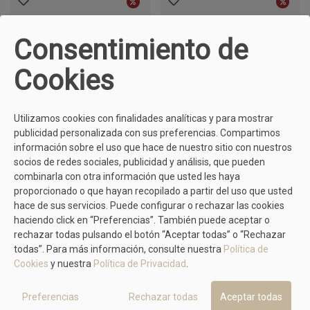
Consentimiento de
Cookies
Utilizamos cookies con finalidades analíticas y para mostrar
publicidad personalizada con sus preferencias. Compartimos
información sobre el uso que hace de nuestro sitio con nuestros
PIKOLINOS
PIKOLINOS
socios de redes sociales, publicidad y análisis, que pueden
combinarla con otra información que usted les haya
Sandalia Brandy Doble Hebilla
Sandalia Negra Dos Hebillas
proporcionado o que hayan recopilado a partir del uso que usted
Pikolinos Aitana W7Z-0939
89,90 €
Pikolinos Aitana W7Z-0939
89,90 €
99,95 €
99,95 €
hace de sus servicios. Puede configurar o rechazar las cookies
haciendo click en “Preferencias”. También puede aceptar o
rechazar todas pulsando el botón “Aceptar todas” o “Rechazar
todas”. Para más información, consulte nuestra
Política de
Cookies
y nuestra
Política de Privacidad
.
Preferencias
Rechazar todas
Aceptar todas