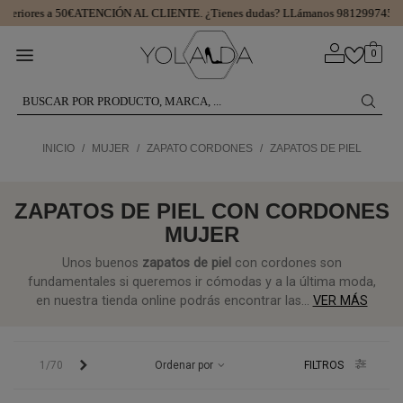
iores a 50€
ATENCIÓN AL CLIENTE.
¿Tienes dudas? LLámanos 981299745
15 D
0
INICIO
/
MUJER
/
ZAPATO CORDONES
/
ZAPATOS DE PIEL
ZAPATOS DE PIEL CON CORDONES
MUJER
Unos buenos
zapatos
de
piel
con cordones son
fundamentales si queremos ir cómodas y a la última moda,
en nuestra tienda online podrás encontrar las...
VER MÁS
Siguiente
1/70
Ordenar por
FILTROS