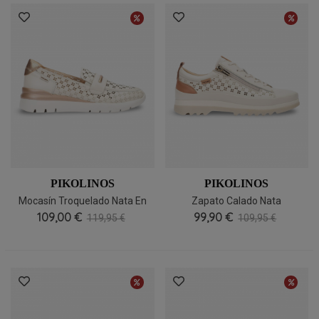
PIKOLINOS
PIKOLINOS
Mocasín Troquelado Nata En
Zapato Calado Nata
Piel Pikolinos Cantabria W4R-
109,00 €
Veraniego Pikolinos Vigo
99,90 €
119,95 €
109,95 €
6729C1
W3W-6841C1