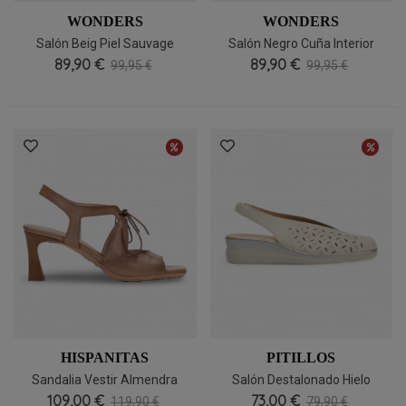
WONDERS
WONDERS
Salón Beig Piel Sauvage
Salón Negro Cuña Interior
89,90 €
Wonders A3802
89,90 €
Wonders A3802
99,95 €
99,95 €
HISPANITAS
PITILLOS
Sandalia Vestir Almendra
Salón Destalonado Hielo
Hispanitas HV264650
109,00 €
Cómodo Pitillos 11071
73,00 €
119,90 €
79,90 €