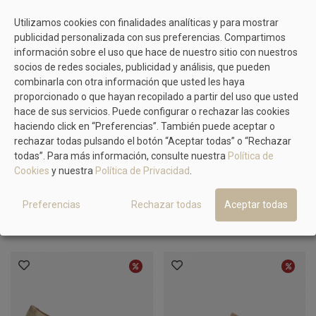
Utilizamos cookies con finalidades analíticas y para mostrar
publicidad personalizada con sus preferencias. Compartimos
información sobre el uso que hace de nuestro sitio con nuestros
socios de redes sociales, publicidad y análisis, que pueden
combinarla con otra información que usted les haya
proporcionado o que hayan recopilado a partir del uso que usted
hace de sus servicios. Puede configurar o rechazar las cookies
haciendo click en “Preferencias”. También puede aceptar o
rechazar todas pulsando el botón “Aceptar todas” o “Rechazar
todas”. Para más información, consulte nuestra
Política de
PITILLOS
PITILLOS
Cookies
y nuestra
Política de Privacidad
.
Salón Destalonado Oro Vestir
Salón Marino Grabado
62,00 €
Pitillos 11180
Cómodo Pitillos 11130
62,00 €
69,90 €
69,95 €
Preferencias
Rechazar todas
Aceptar todas