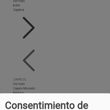
Ver todo
Botín
Zapatos
ZAPATOS
Ver todo
Zapato Mocasín
Náutico
Zapato de Vestir
Zapato Cordones
Consentimiento de
Zapatos con Gore-Tex