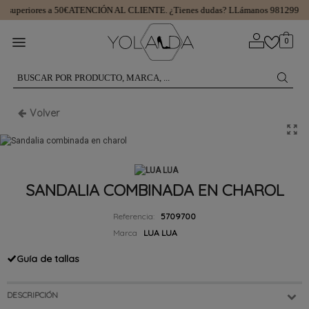
superiores a 50€
ATENCIÓN AL CLIENTE.
¿Tienes dudas? LLámanos 981299745
0
Volver
SANDALIA COMBINADA EN CHAROL
Referencia:
5709700
Marca
LUA LUA
Guía de tallas
DESCRIPCIÓN