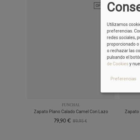
Conse
OFERTA
Utilizamos cooki
preferencias. Co
redes sociales, 
proporcionado o 
o rechazar las c
pulsando el botó
de Cookies
y nue
Preferencias
FUNCHAL
Zapato Plano Calado Camel Con Lazo
Zapato 
37
40
Funchal 24047 Cappri, Fresco Y Delicado
79,90 €
89,95 €