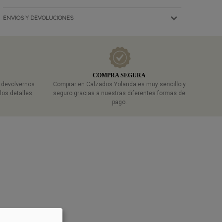
ENVIOS Y DEVOLUCIONES
COMPRA SEGURA
a devolvernos
Comprar en Calzados Yolanda es muy sencillo y
los detalles.
seguro gracias a nuestras diferentes formas de
pago.