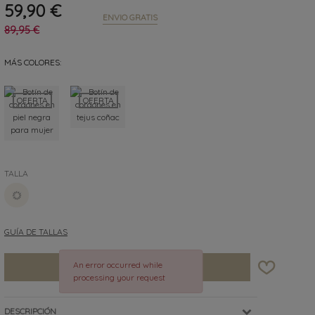
59,90 €
ENVIO GRATIS
89,95 €
MÁS COLORES:
OFERTA
OFERTA
TALLA
37
GUÍA DE TALLAS
An error occurred while
AÑADIR A LA BOLSA
processing your request
DESCRIPCIÓN