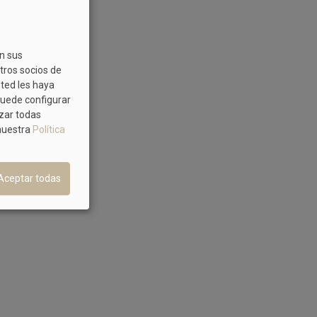
on sus
tros socios de
sted les haya
Puede configurar
azar todas
 nuestra
Política
Aceptar todas