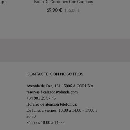
egro
Botín De Cordones Con Ganchos
Botín
36
69,90 €
155,00 €
CONTACTE CON NOSOTROS
Avenida de Oza, 131 15006 A CORUÑA
reservas@calzadosyolanda.com
+34 981 29 97 45
Horario de atención telefónica:
De lunes a viernes. 10:00 a 14:00 - 17:00 a
20:30
Sábados 10:00 a 14:00