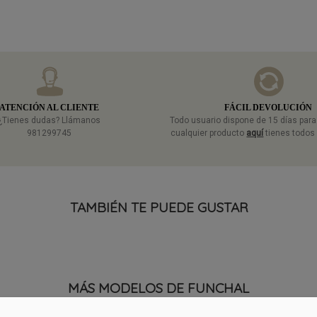
ATENCIÓN AL CLIENTE
FÁCIL DEVOLUCIÓN
¿Tienes dudas? Llámanos
Todo usuario dispone de 15 días par
981299745
cualquier producto
aquí
tienes todos 
TAMBIÉN TE PUEDE GUSTAR
MÁS MODELOS DE FUNCHAL