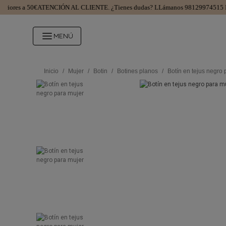
res a 50€
ATENCIÓN AL CLIENTE.
¿Tienes dudas? LLámanos 981299745
15 DÍA
MENÚ
Inicio
/
Mujer
/
Botin
/
Botines planos
/
Botín en tejus negro 