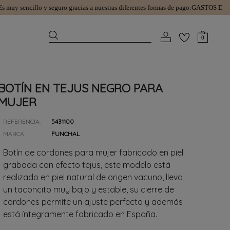
 sencillo y seguro gracias a nuestras diferentes formas de pago.
GASTOS DE ENVÍ
0
BOTÍN EN TEJUS NEGRO PARA
MUJER
REFERENCIA:
5431100
MARCA
FUNCHAL
Botín de cordones para mujer fabricado en piel
grabada con efecto tejus, este modelo está
realizado en piel natural de origen vacuno, lleva
un taconcito muy bajo y estable, su cierre de
cordones permite un ajuste perfecto y además
está íntegramente fabricado en España.