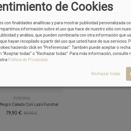
ntimiento de Cookies
OFERTA
es con finalidades analíticas y para mostrar publicidad personalizada c
mpartimos información sobre el uso que hace de nuestro sitio con nues
publicidad y análisis, que pueden combinarla con otra información que u
que hayan recopilado a partir del uso que usted hace de sus servicios. 
ookies haciendo click en “Preferencias”. También puede aceptar o rech
n “Aceptar todas” o “Rechazar todas”. Para más información, consulte
stra
Política de Privacidad
.
Rechazar todas
FUNCHAL
Negro Calado Con Lazo Funchal
38
40
41
24047, Fresco
79,90 €
89,95 €