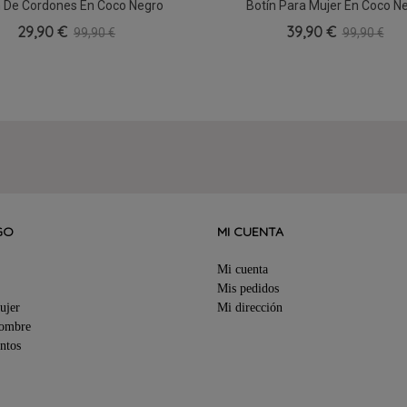
n De Cordones En Coco Negro
Botín Para Mujer En Coco N
36
37
39
38
29,90 €
39,90 €
99,90 €
99,90 €
GO
MI CUENTA
Mi cuenta
Mis pedidos
ujer
Mi dirección
Hombre
ntos