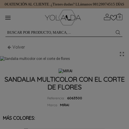
 50€
ATENCIÓN AL CLIENTE.
¿Tienes dudas? LLámanos 981299745
15 DÍAS P
0
Volver
SANDALIA MULTICOLOR CON EL CORTE
DE FLORES
Referencia:
6063500
Marca
MIRAI
MÁS COLORES: