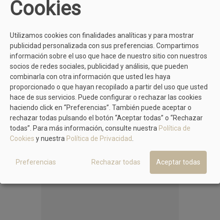
Cookies
Utilizamos cookies con finalidades analíticas y para mostrar
publicidad personalizada con sus preferencias. Compartimos
información sobre el uso que hace de nuestro sitio con nuestros
socios de redes sociales, publicidad y análisis, que pueden
combinarla con otra información que usted les haya
MÁS MODELOS DE MIRAI
proporcionado o que hayan recopilado a partir del uso que usted
hace de sus servicios. Puede configurar o rechazar las cookies
No hay artículos
haciendo click en “Preferencias”. También puede aceptar o
rechazar todas pulsando el botón “Aceptar todas” o “Rechazar
todas”. Para más información, consulte nuestra
Política de
MÁS PRODUCTOS EN EL MISMO COLOR
Cookies
y nuestra
Política de Privacidad
.
Preferencias
Rechazar todas
Aceptar todas