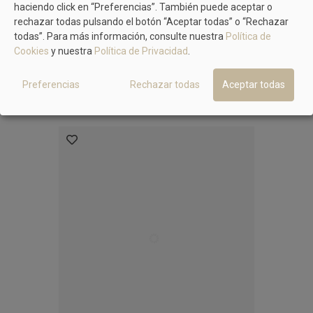
haciendo click en “Preferencias”. También puede aceptar o
MÁS MODELOS DE BRYAN
rechazar todas pulsando el botón “Aceptar todas” o “Rechazar
todas”. Para más información, consulte nuestra
Política de
Cookies
y nuestra
Política de Privacidad
.
No hay artículos
Preferencias
Rechazar todas
Aceptar todas
MÁS PRODUCTOS EN EL MISMO COLOR