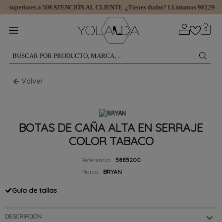
s superiores a 50€
ATENCIÓN AL CLIENTE.
¿Tienes dudas? LLámanos 9812997
0
Volver
BOTAS DE CAÑA ALTA EN SERRAJE
COLOR TABACO
Referencia:
5885200
Marca
BRYAN
Guía de tallas
DESCRIPCIÓN