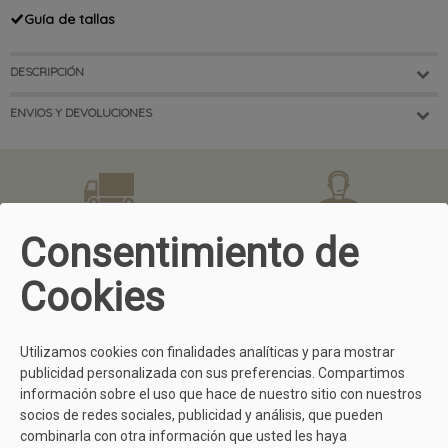
Guía de tallas
DESCRIPCIÓN
ENVIOS Y DEVOLUCIONES
GASTOS DE ENVÍO GRATIS
ATENCIÓN AL CLIENTE
Consentimiento de
En compras superiores a 50 €.
¿Tienes dudas? Llámanos
981299745
Cookies
FÁCIL DEVOLUCIÓN
COMPRA SEGURA
Utilizamos cookies con finalidades analíticas y para mostrar
Todo usuario dispone de 15 días
Comprar en Calzados Yolanda es
publicidad personalizada con sus preferencias. Compartimos
para devolvernos cualquier
muy sencillo y seguro gracias a
información sobre el uso que hace de nuestro sitio con nuestros
producto
aquí
tienes todos los
nuestras diferentes formas de
detalles.
pago.
socios de redes sociales, publicidad y análisis, que pueden
combinarla con otra información que usted les haya