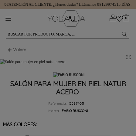
 50€
ATENCIÓN AL CLIENTE.
¿Tienes dudas? LLámanos 981299745
15 DÍAS PA
0
Volver
SALÓN PARA MUJER EN PIEL NATUR
ACERO
Referencia:
5537400
Marca
FABIO RUSCONI
MÁS COLORES: