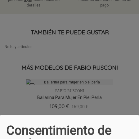
detalles.
pago.
TAMBIÉN TE PUEDE GUSTAR
No hay artículos
MÁS MODELOS DE FABIO RUSCONI
FABIO RUSCONI
Bailarina Para Mujer En Piel Perla
109,00 €
169,00 €
Consentimiento de