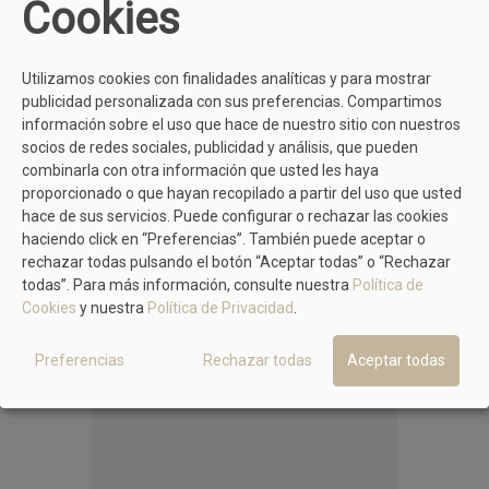
Cookies
Utilizamos cookies con finalidades analíticas y para mostrar
publicidad personalizada con sus preferencias. Compartimos
información sobre el uso que hace de nuestro sitio con nuestros
socios de redes sociales, publicidad y análisis, que pueden
combinarla con otra información que usted les haya
proporcionado o que hayan recopilado a partir del uso que usted
hace de sus servicios. Puede configurar o rechazar las cookies
haciendo click en “Preferencias”. También puede aceptar o
rechazar todas pulsando el botón “Aceptar todas” o “Rechazar
todas”. Para más información, consulte nuestra
Política de
MÁS PRODUCTOS EN EL MISMO COLOR
Cookies
y nuestra
Política de Privacidad
.
Preferencias
Rechazar todas
Aceptar todas
BARMINTON
Salón Destalonado Metalizado Óxido
Barminton 16004, Elegante Y Sofisticado
79,90 €
89,90 €