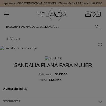
superiores a 50€
ATENCIÓN AL CLIENTE.
¿Tienes dudas? LLámanos 981299745
0
Volver
SANDALIA PLANA PARA MUJER
Referencia:
5623000
Marca
GIOSEPPO
Guía de tallas
DESCRIPCIÓN