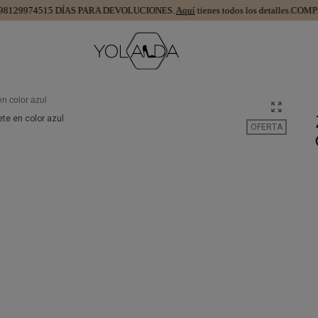
1299745
15 DÍAS PARA DEVOLUCIONES.
Aquí
tienes todos los detalles.
COMPRA 
n color azul
OFERTA