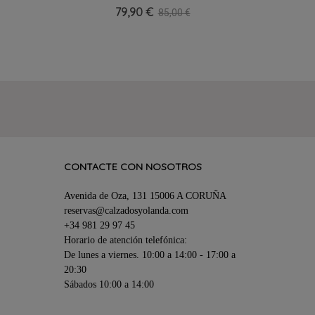
Medio Celia Company 2352, Elegante Y
79,90 €
85,00 €
Cómodo
CONTACTE CON NOSOTROS
Avenida de Oza, 131 15006 A CORUÑA
reservas@calzadosyolanda.com
+34 981 29 97 45
Horario de atención telefónica:
De lunes a viernes. 10:00 a 14:00 - 17:00 a
20:30
Sábados 10:00 a 14:00