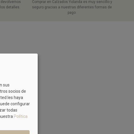
a devolvernos
Comprar en Calzados Yolanda es muy sencillo y
los detalles.
seguro gracias a nuestras diferentes formas de
pago.
on sus
tros socios de
sted les haya
Puede configurar
azar todas
 nuestra
Política