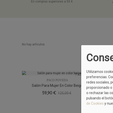
En compras superiores a 50 €.
No hay artículos
Conse
Utilizamos cooki
OFERTA
preferencias. Co
PACO POVEDA
redes sociales, 
Salón Para Mujer En Color Beige
Zapato 
36
40
proporcionado o 
59,90 €
o rechazar las c
125,00 €
pulsando el botó
de Cookies
y nue