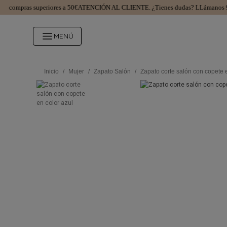
ompras superiores a 50€
ATENCIÓN AL CLIENTE.
¿Tienes dudas? LLámanos 98
MENÚ
Inicio
/
Mujer
/
Zapato Salón
/
Zapato corte salón con copete e