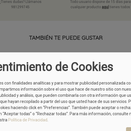
¿Tienes dudas? Llámanos
Todo usuario dispone de 15 días par
981299745
cualquier producto
aquí
tienes todos 
TAMBIÉN TE PUEDE GUSTAR
ntimiento de Cookies
MÁS MODELOS DE PACO POVEDA
es con finalidades analíticas y para mostrar publicidad personalizada c
OFERTA
mpartimos información sobre el uso que hace de nuestro sitio con nues
PACO POVEDA
publicidad y análisis, que pueden combinarla con otra información que u
Corte Salón Con Tacón En Color
36
41
que hayan recopilado a partir del uso que usted hace de sus servicios. 
Azul
59,90 €
ookies haciendo click en “Preferencias”. También puede aceptar o rech
125,00 €
n “Aceptar todas” o “Rechazar todas”. Para más información, consulte
stra
Política de Privacidad
.