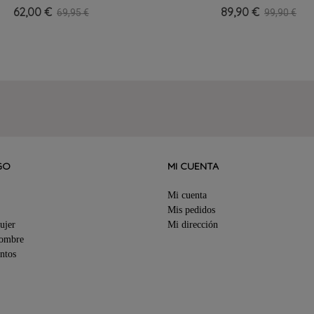
11130
Roldan 3784
62,00 €
89,90 €
69,95 €
99,90 €
GO
MI CUENTA
Mi cuenta
Mis pedidos
ujer
Mi dirección
Hombre
ntos