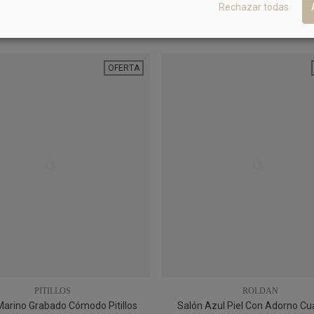
Rechazar todas
MÁS PRODUCTOS EN EL MISMO COLOR
OFERTA
PITILLOS
ROLDAN
Marino Grabado Cómodo Pitillos
Salón Azul Piel Con Adorno C
36
38
39
40
41
39