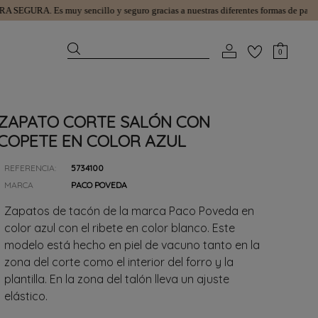
SEGURA.
Es muy sencillo y seguro gracias a nuestras diferentes formas de pago.
GA
0
ZAPATO CORTE SALÓN CON
COPETE EN COLOR AZUL
REFERENCIA:
5734100
MARCA
PACO POVEDA
Zapatos de tacón de la marca Paco Poveda en
color azul con el ribete en color blanco. Este
modelo está hecho en piel de vacuno tanto en la
zona del corte como el interior del forro y la
plantilla. En la zona del talón lleva un ajuste
elástico.