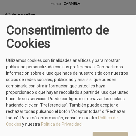
Marca
CARMELA
Guía de tallas
Consentimiento de
DESCRIPCIÓN
Cookies
ENVIOS Y DEVOLUCIONES
Utilizamos cookies con finalidades analíticas y para mostrar
publicidad personalizada con sus preferencias. Compartimos
información sobre el uso que hace de nuestro sitio con nuestros
GASTOS DE ENVÍO GRATIS
ATENCIÓN AL CLIENTE
socios de redes sociales, publicidad y análisis, que pueden
En compras superiores a 50 €.
¿Tienes dudas? Llámanos
combinarla con otra información que usted les haya
981299745
proporcionado o que hayan recopilado a partir del uso que usted
hace de sus servicios. Puede configurar o rechazar las cookies
haciendo click en “Preferencias”. También puede aceptar o
rechazar todas pulsando el botón “Aceptar todas” o “Rechazar
FÁCIL DEVOLUCIÓN
COMPRA SEGURA
todas”. Para más información, consulte nuestra
Política de
Todo usuario dispone de 15 días
Comprar en Calzados Yolanda es
Cookies
y nuestra
Política de Privacidad
.
para devolvernos cualquier
muy sencillo y seguro gracias a
producto
aquí
tienes todos los
nuestras diferentes formas de
detalles.
pago.