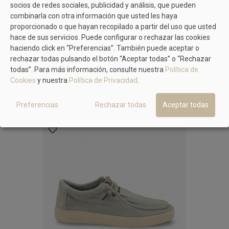
socios de redes sociales, publicidad y análisis, que pueden
combinarla con otra información que usted les haya
proporcionado o que hayan recopilado a partir del uso que usted
hace de sus servicios. Puede configurar o rechazar las cookies
TAMBIÉN TE PUEDE GUSTAR
haciendo click en “Preferencias”. También puede aceptar o
rechazar todas pulsando el botón “Aceptar todas” o “Rechazar
No hay artículos
todas”. Para más información, consulte nuestra
Política de
Cookies
y nuestra
Política de Privacidad
.
MÁS MODELOS DE NATURAL WORLD
Preferencias
Rechazar todas
Aceptar todas