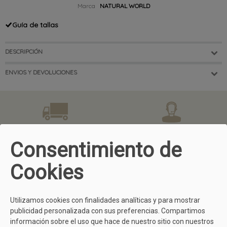
Marca
NATURAL WORLD
Guía de tallas
DESCRIPCIÓN
ENVIOS Y DEVOLUCIONES
GASTOS DE ENVÍO GRATIS
ATENCIÓN AL CLIENTE
En compras superiores a 50 €.
¿Tienes dudas? Llámanos
Consentimiento de
981299745
Cookies
FÁCIL DEVOLUCIÓN
COMPRA SEGURA
Todo usuario dispone de 15 días
Comprar en Calzados Yolanda es
Utilizamos cookies con finalidades analíticas y para mostrar
para devolvernos cualquier
muy sencillo y seguro gracias a
publicidad personalizada con sus preferencias. Compartimos
producto
aquí
tienes todos los
nuestras diferentes formas de
información sobre el uso que hace de nuestro sitio con nuestros
detalles.
pago.