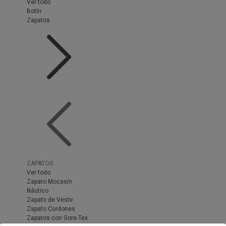
Ver todo
Botín
Zapatos
ZAPATOS
Ver todo
Zapato Mocasín
Náutico
Zapato de Vestir
Zapato Cordones
Zapatos con Gore-Tex