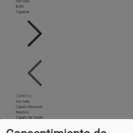
Ver todo
Botín
Zapatos
ZAPATOS
Ver todo
Zapato Mocasín
Náutico
Zapato de Vestir
Zapato Cordones
Zapatos con Gore-Tex