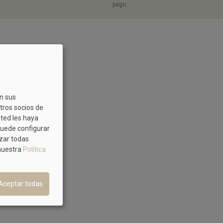
pago.
on sus
tros socios de
sted les haya
Puede configurar
azar todas
 nuestra
Política
Aceptar todas