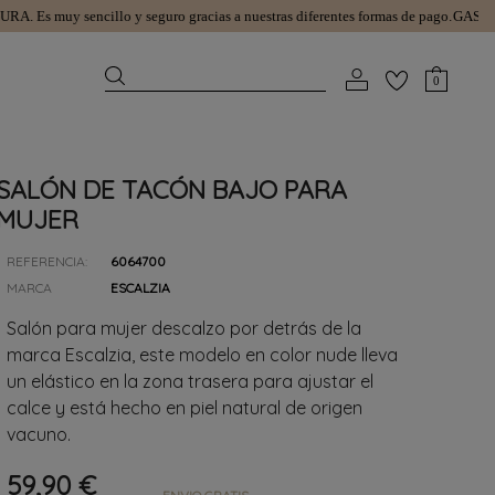
.
Es muy sencillo y seguro gracias a nuestras diferentes formas de pago.
GASTOS DE
0
SALÓN DE TACÓN BAJO PARA
MUJER
REFERENCIA:
6064700
MARCA
ESCALZIA
Salón para mujer descalzo por detrás de la
marca Escalzia, este modelo en color nude lleva
un elástico en la zona trasera para ajustar el
calce y está hecho en piel natural de origen
vacuno.
59,90 €