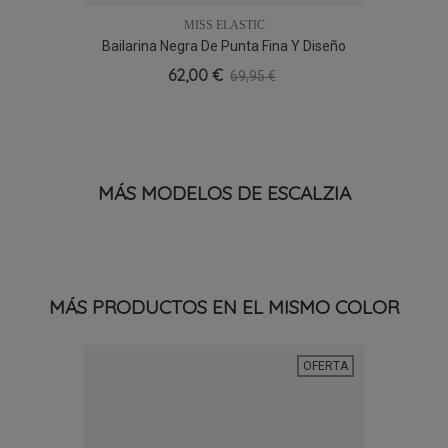
MISS ELASTIC
Bailarina Negra De Punta Fina Y Diseño
36
37
38
39
40
41
Elástico.
62,00 €
69,95 €
MÁS MODELOS DE ESCALZIA
MÁS PRODUCTOS EN EL MISMO COLOR
OFERTA