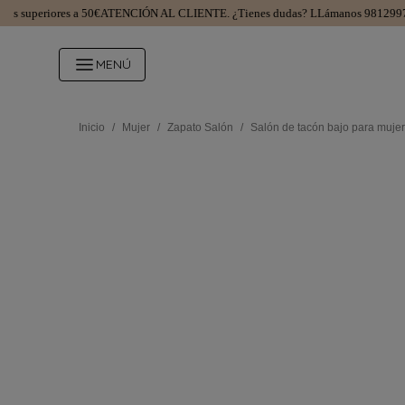
uperiores a 50€
ATENCIÓN AL CLIENTE.
¿Tienes dudas? LLámanos 981299745
1
MENÚ
Inicio
/
Mujer
/
Zapato Salón
/
Salón de tacón bajo para mujer