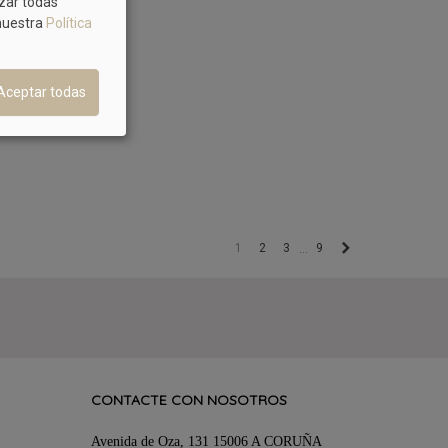
azar todas
 nuestra
Política
Aceptar todas
Siguiente
1
2
3
9
…
CONTACTE CON NOSOTROS
Avenida de Oza, 131 15006 A CORUÑA