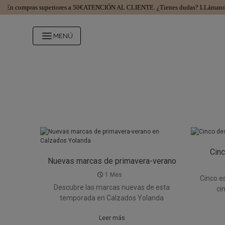
En compras superiores a 50€
ATENCIÓN AL CLIENTE.
¿Tienes dudas? LLámanos
MENÚ
Cinc
Nuevas marcas de primavera-verano
en Calzados Yolanda
1 Mes
Cinco e
Descubre las marcas nuevas de esta
ci
temporada en Calzados Yolanda
Leer más