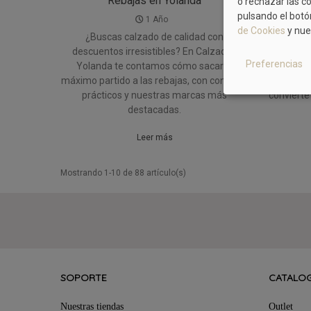
Rebajas en Yolanda
T
o rechazar las c
pulsando el botó
1 Año
de Cookies
y nue
¿Buscas calzado de calidad con
La mod
descuentos irresistibles? En Calzados
cargada 
Preferencias
Yolanda te contamos cómo sacar el
las sanda
máximo partido a las rebajas, con consejos
náuti
prácticos y nuestras marcas más
convierte
destacadas.
Leer más
Mostrando 1-10 de 88 artículo(s)
SOPORTE
CATALO
Nuestras tiendas
Outlet