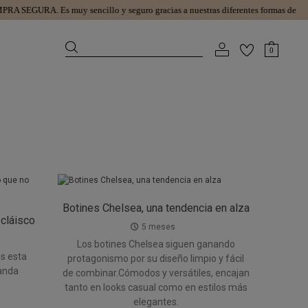
RA SEGURA.
Es muy sencillo y seguro gracias a nuestras diferentes formas de pago
0
Botines Chelsea, una tendencia en alza
cláisco
5 meses
a
Los botines Chelsea siguen ganando
s esta
protagonismo por su diseño limpio y fácil
anda
de combinar.Cómodos y versátiles, encajan
tanto en looks casual como en estilos más
elegantes.