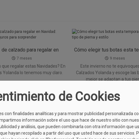
 de calzado para regalar en
Cómo elegir tus botas esta t
dad: aciertos seguros para
Guía por tipo de pierna y e
7 meses
9 meses
sorprender
 que regalar estas Navidades? En
Este invierno no te equivoques
s Yolanda lo tenemos muy claro.
Calzados Yolanda y escoge las 
mejor se adaptan a tus pie
Leer más
ntimiento de Cookies
Leer más
es con finalidades analíticas y para mostrar publicidad personalizada c
mpartimos información sobre el uso que hace de nuestro sitio con nues
publicidad y análisis, que pueden combinarla con otra información que u
que hayan recopilado a partir del uso que usted hace de sus servicios. 