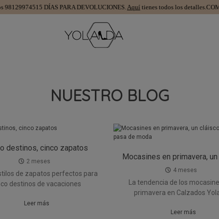
 981299745
15 DÍAS PARA DEVOLUCIONES.
Aquí
tienes todos los detalles.
COMP
NUESTRO BLOG
o destinos, cinco zapatos
Mocasines en primavera, un 
2 meses
que no pasa de mod
4 meses
stilos de zapatos perfectos para
La tendencia de los mocasine
nco destinos de vacaciones
primavera en Calzados Yol
Leer más
Leer más