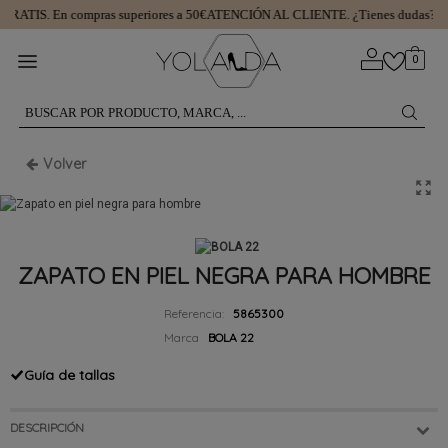
GRATIS.
En compras superiores a 50€
ATENCIÓN AL CLIENTE.
¿Tienes dudas? L
0
Volver
ZAPATO EN PIEL NEGRA PARA HOMBRE
Referencia:
5865300
Marca
BOLA 22
Guía de tallas
DESCRIPCIÓN