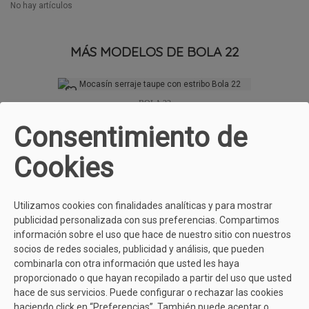
No hay artículos
MÁS MODELOS DE BOLA 22
BOLA 22
Mocasín Serraje Taupe Con Estribo Bola
Consentimiento de
22
69,90 €
75,00 €
Cookies
Utilizamos cookies con finalidades analíticas y para mostrar
publicidad personalizada con sus preferencias. Compartimos
información sobre el uso que hace de nuestro sitio con nuestros
socios de redes sociales, publicidad y análisis, que pueden
combinarla con otra información que usted les haya
proporcionado o que hayan recopilado a partir del uso que usted
hace de sus servicios. Puede configurar o rechazar las cookies
haciendo click en “Preferencias”. También puede aceptar o