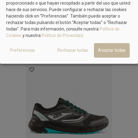
proporcionado o que hayan recopilado a partir del uso que usted
hace de sus servicios. Puede configurar o rechazar las cookies
EL NATURALISTA
haciendo click en “Preferencias”. También puede aceptar o
Deportivo Rejilla Beige Multicolor El
rechazar todas pulsando el botón “Aceptar todas” o “Rechazar
Naturalista N5435C, Casual
89,90 €
99,95 €
todas”. Para más información, consulte nuestra
Política de
Cookies
y nuestra
Política de Privacidad
.
Preferencias
Rechazar todas
Aceptar todas
MÁS MODELOS DE JOMA