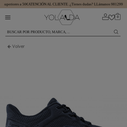
superiores a 50€
ATENCIÓN AL CLIENTE.
¿Tienes dudas? LLámanos 981299745
0
Volver