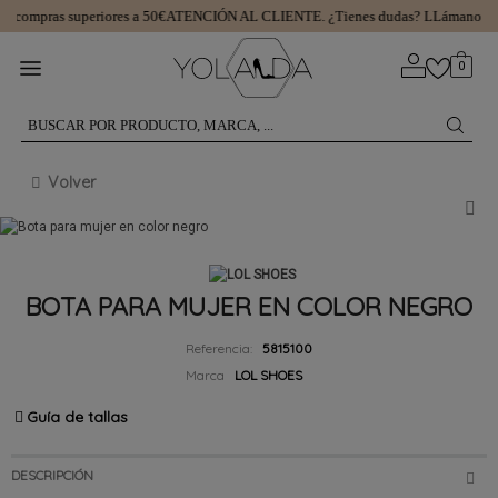
 compras superiores a 50€
ATENCIÓN AL CLIENTE.
¿Tienes dudas? LLámanos 9
0
Volver
BOTA PARA MUJER EN COLOR NEGRO
Referencia:
5815100
Marca
LOL SHOES
Guía de tallas
DESCRIPCIÓN