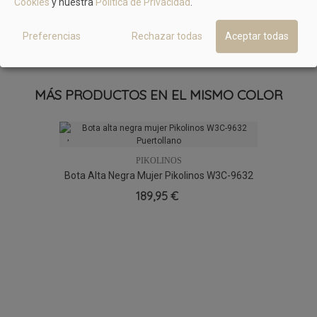
Cookies
y nuestra
Política de Privacidad
.
MÁS MODELOS DE LOL SHOES
Preferencias
Rechazar todas
Aceptar todas
No hay artículos
MÁS PRODUCTOS EN EL MISMO COLOR
PIKOLINOS
Bota Alta Negra Mujer Pikolinos W3C-9632
Puertollano
189,95 €