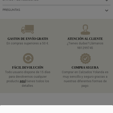
PREGUNTAS
GASTOS DE ENVÍO GRATIS
ATENCIÓN AL CLIENTE
En compras superiores a 50 €.
¿Tienes dudas? Llámanos
981299745
FÁCIL DEVOLUCIÓN
COMPRA SEGURA
Todo usuario dispone de 15 días
Comprar en Calzados Yolanda es
para devolvernos cualquier
muy sencillo y seguro gracias a
producto
aquí
tienes todos los
nuestras diferentes formas de
detalles.
pago.
TAMBIÉN TE PUEDE GUSTAR