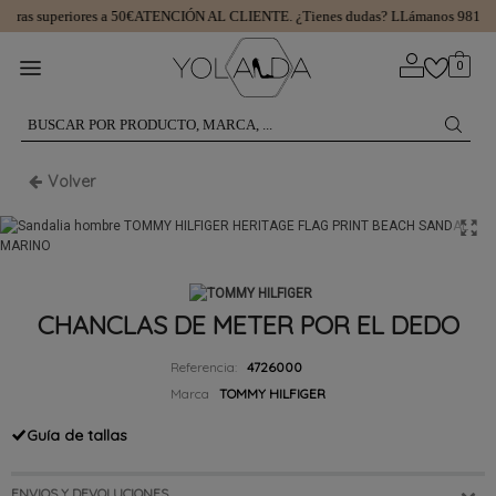
ras superiores a 50€
ATENCIÓN AL CLIENTE.
¿Tienes dudas? LLámanos 98129
0
Volver
CHANCLAS DE METER POR EL DEDO
Referencia:
4726000
Marca
TOMMY HILFIGER
Guía de tallas
ENVIOS Y DEVOLUCIONES