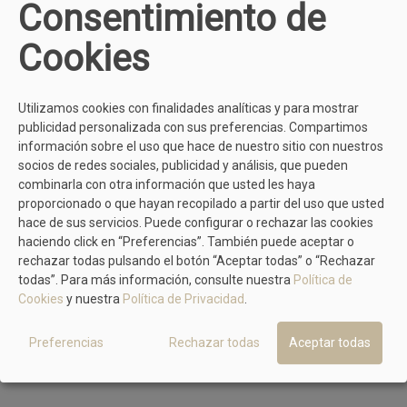
Consentimiento de
No hay artículos
Cookies
MÁS MODELOS DE TOMMY HILFIGER
Utilizamos cookies con finalidades analíticas y para mostrar
publicidad personalizada con sus preferencias. Compartimos
información sobre el uso que hace de nuestro sitio con nuestros
TOMMY HILFIGER
socios de redes sociales, publicidad y análisis, que pueden
Deportivo De Lona Con Suela De Casco
combinarla con otra información que usted les haya
39,90 €
79,90 €
proporcionado o que hayan recopilado a partir del uso que usted
hace de sus servicios. Puede configurar o rechazar las cookies
haciendo click en “Preferencias”. También puede aceptar o
rechazar todas pulsando el botón “Aceptar todas” o “Rechazar
todas”. Para más información, consulte nuestra
Política de
Cookies
y nuestra
Política de Privacidad
.
Preferencias
Rechazar todas
Aceptar todas