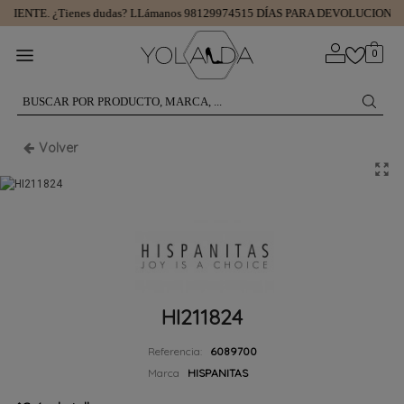
LIENTE.
¿Tienes dudas? LLámanos 981299745
15 DÍAS PARA DEVOLUCIONES.
0
Volver
HI211824
Referencia:
6089700
Marca
HISPANITAS