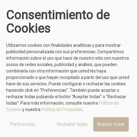
TAMBIÉN TE PUEDE GUSTAR
Consentimiento de
Cookies
No hay artículos
MÁS MODELOS DE HISPANITAS
Utilizamos cookies con finalidades analíticas y para mostrar
publicidad personalizada con sus preferencias. Compartimos
información sobre el uso que hace de nuestro sitio con nuestros
No hay artículos
socios de redes sociales, publicidad y análisis, que pueden
combinarla con otra información que usted les haya
proporcionado o que hayan recopilado a partir del uso que usted
MÁS PRODUCTOS EN EL MISMO COLOR
hace de sus servicios. Puede configurar o rechazar las cookies
haciendo click en “Preferencias”. También puede aceptar o
rechazar todas pulsando el botón “Aceptar todas” o “Rechazar
todas”. Para más información, consulte nuestra
Política de
Cookies
y nuestra
Política de Privacidad
.
Preferencias
Rechazar todas
Aceptar todas