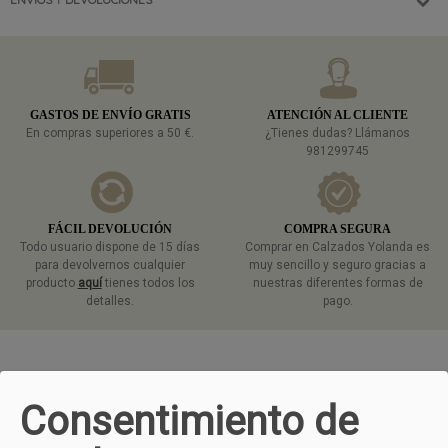
GASTOS DE ENVÍO GRATIS
ATENCIÓN AL CLIENTE
En compras superiores a 50 €.
¿Tienes dudas? Llámanos
981299745
FÁCIL DEVOLUCIÓN
COMPRA SEGURA
Todo usuario dispone de 15 días
Comprar en Calzados Yolanda es
para devolvernos cualquier
muy sencillo y seguro gracias a
producto
aquí
tienes todos los
nuestras diferentes formas de
detalles.
pago.
TAMBIÉN TE PUEDE GUSTAR
Consentimiento de