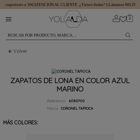
s superiores a 50€
ATENCIÓN AL CLIENTE.
¿Tienes dudas? LLámanos 9812997
0
Volver
ZAPATOS DE LONA EN COLOR AZUL
MARINO
Referencia:
6080700
Marca
CORONEL TAPIOCA
MÁS COLORES: