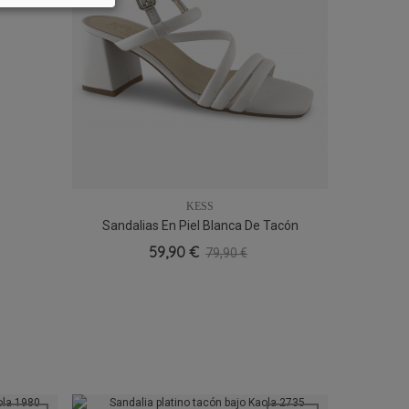
KESS
Sandalias En Piel Blanca De Tacón
S
36
38
59,90 €
79,90 €