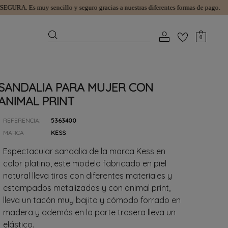
RA.
Es muy sencillo y seguro gracias a nuestras diferentes formas de pago.
GASTOS
0
SANDALIA PARA MUJER CON
ANIMAL PRINT
REFERENCIA:
5363400
MARCA
KESS
Espectacular sandalia de la marca Kess en
color platino, este modelo fabricado en piel
natural lleva tiras con diferentes materiales y
estampados metalizados y con animal print,
lleva un tacón muy bajito y cómodo forrado en
madera y además en la parte trasera lleva un
elástico.