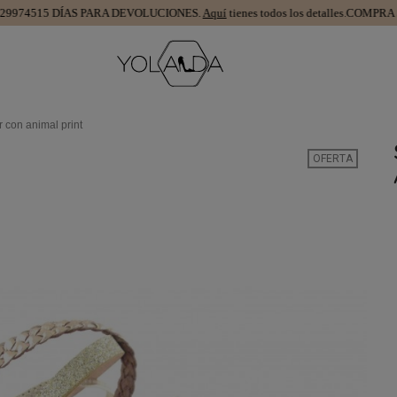
45
15 DÍAS PARA DEVOLUCIONES.
Aquí
tienes todos los detalles.
COMPRA SEGU
 con animal print
OFERTA