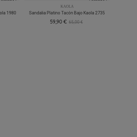
OFERTA
OFERTA
KAOLA
ola 1980
Sandalia Platino Tacón Bajo Kaola 2735
35
36
38
39
40
59,90 €
65,00 €
Sandali