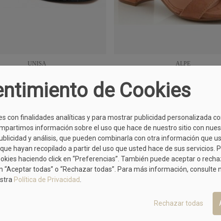
UNISA
ALPE
alia Con Adornos Color Negro
Sandalia Con Hebilla En Color
36
37
ntimiento de Cookies
29,90 €
29,90 €
99,90 €
74,95 €
es con finalidades analíticas y para mostrar publicidad personalizada c
mpartimos información sobre el uso que hace de nuestro sitio con nues
publicidad y análisis, que pueden combinarla con otra información que u
MÁS MODELOS DE KESS
que hayan recopilado a partir del uso que usted hace de sus servicios. 
ookies haciendo click en “Preferencias”. También puede aceptar o rech
n “Aceptar todas” o “Rechazar todas”. Para más información, consulte
OFERTA
stra
Política de Privacidad
.
KESS
Sandalia En Piel Nude De Tacón 
37
Rechazar todas
Mujer
69,90 €
89,90 €