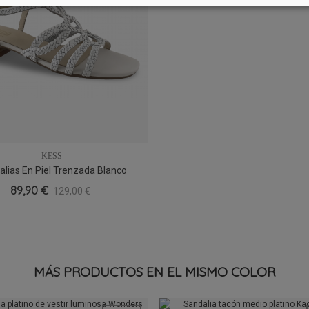
KESS
lias En Piel Trenzada Blanco
37
39
89,90 €
129,00 €
MÁS PRODUCTOS EN EL MISMO COLOR