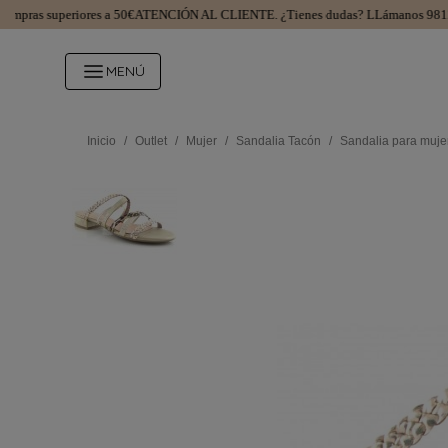
s superiores a 50€
ATENCIÓN AL CLIENTE.
¿Tienes dudas? LLámanos 9812997
MENÚ
Inicio
/
Outlet
/
Mujer
/
Sandalia Tacón
/
Sandalia para mujer