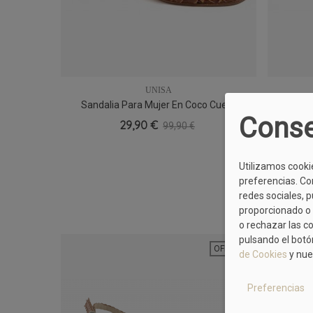
UNISA
Sandalia Para Mujer En Coco Cuero
Sand
37
Conse
29,90 €
99,90 €
Utilizamos cooki
preferencias. Co
redes sociales, 
proporcionado o 
o rechazar las c
pulsando el botó
OFERTA
de Cookies
y nue
Preferencias