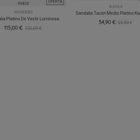
OFERTA
KAOLA
WONDERS
Sandalia Tacón Medio Platino Ka
36
37
38
39
lia Platino De Vestir Luminosa
36
37
38
41
54,90 €
59,90 €
Wonders G6820
115,00 €
125,00 €