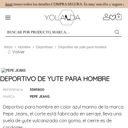
S.
Aquí
tienes todos los detalles.
COMPRA SEGURA.
Es muy sencillo y seguro graci
0
Inicio
/
Hombre
/
Deportivas
/
Deportivo de yute para hombre
Volver
DEPORTIVO DE YUTE PARA HOMBRE
REFERENCIA:
5585800
MARCA
PEPE JEANS
Deportivo para hombre en color azul marino de la marca
Pepe Jeans, el corte está fabricado en serraje, lleva una
suela de yute vulcanizada con goma, el cierre es de
cordones.