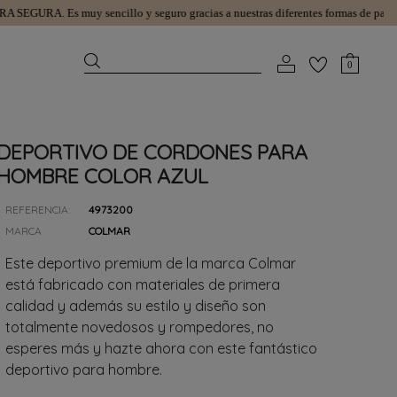
SEGURA.
Es muy sencillo y seguro gracias a nuestras diferentes formas de pago.
GA
0
DEPORTIVO DE CORDONES PARA
HOMBRE COLOR AZUL
REFERENCIA:
4973200
MARCA
COLMAR
Este deportivo premium de la marca Colmar
está fabricado con materiales de primera
calidad y además su estilo y diseño son
totalmente novedosos y rompedores, no
esperes más y hazte ahora con este fantástico
deportivo para hombre.