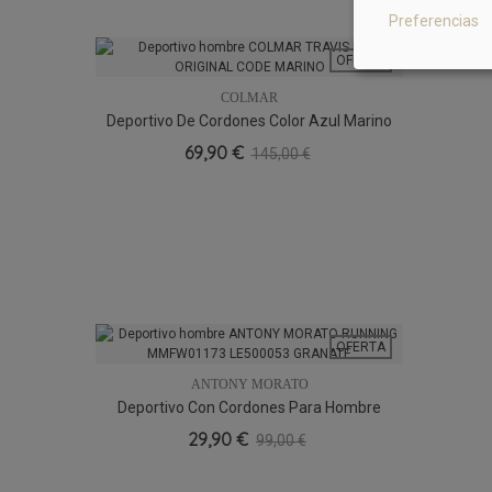
Preferencias
OFERTA
COLMAR
Deportivo De Cordones Color Azul Marino
40
69,90 €
145,00 €
OFERTA
ANTONY MORATO
Deportivo Con Cordones Para Hombre
45
29,90 €
99,00 €