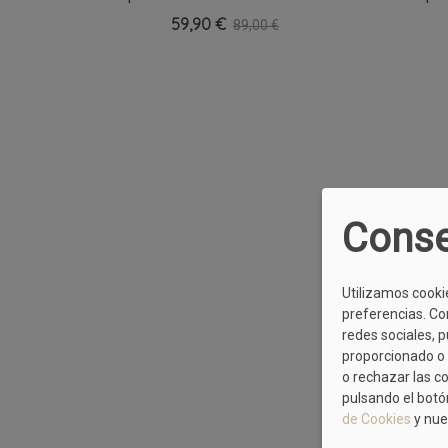
Marino
59,90 €
89,00 €
Conse
Utilizamos cooki
preferencias. Co
redes sociales, 
proporcionado o 
o rechazar las c
pulsando el botó
de Cookies
y nue