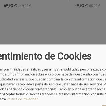
Hombre
69,90 €
49,90 €
119,90 €
85,00 €
ntimiento de Cookies
es con finalidades analíticas y para mostrar publicidad personalizada c
mpartimos información sobre el uso que hace de nuestro sitio con nues
publicidad y análisis, que pueden combinarla con otra información que u
que hayan recopilado a partir del uso que usted hace de sus servicios. 
ookies haciendo click en “Preferencias”. También puede aceptar o rech
n “Aceptar todas” o “Rechazar todas”. Para más información, consulte
stra
Política de Privacidad
.
MÁS MODELOS DE COLMAR