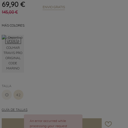
69,90 €
ENVIO GRATIS
145,00 €
MÁS COLORES:
OFERTA
TALLA
40
42
GUÍA DE TALLAS
An error occurred while
AÑADIR A LA BOLSA
processing your request