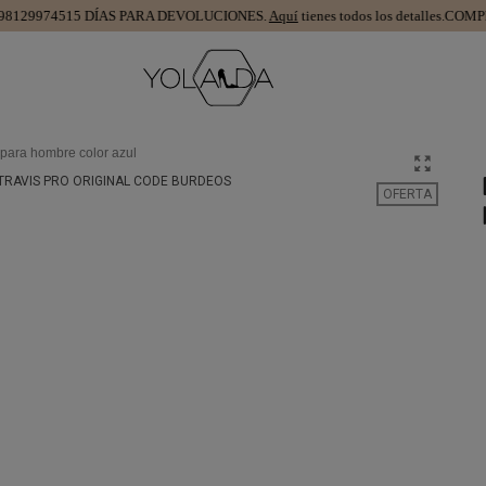
299745
15 DÍAS PARA DEVOLUCIONES.
Aquí
tienes todos los detalles.
COMPRA 
para hombre color azul
OFERTA