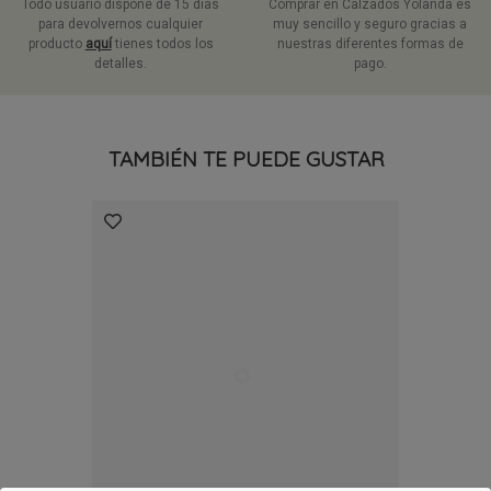
Todo usuario dispone de 15 días
Comprar en Calzados Yolanda es
para devolvernos cualquier
muy sencillo y seguro gracias a
producto
aquí
tienes todos los
nuestras diferentes formas de
detalles.
pago.
TAMBIÉN TE PUEDE GUSTAR