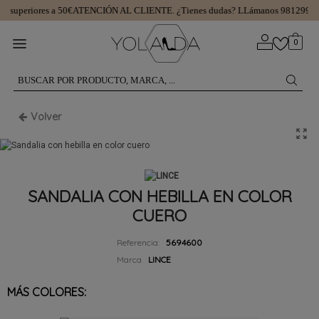
 superiores a 50€
ATENCIÓN AL CLIENTE.
¿Tienes dudas? LLámanos 98129974
0
Volver
SANDALIA CON HEBILLA EN COLOR
CUERO
Referencia:
5694600
Marca
LINCE
MÁS COLORES: