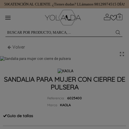
a 50€
ATENCIÓN AL CLIENTE.
¿Tienes dudas? LLámanos 981299745
15 DÍAS P
0
Volver
SANDALIA PARA MUJER CON CIERRE DE
PULSERA
Referencia:
6025400
Marca
KAOLA
Guía de tallas