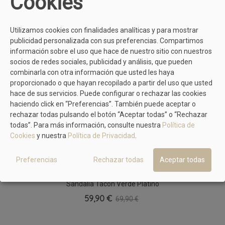
Cookies
MÁS MODELOS DE KAOLA
Utilizamos cookies con finalidades analíticas y para mostrar
publicidad personalizada con sus preferencias. Compartimos
información sobre el uso que hace de nuestro sitio con nuestros
socios de redes sociales, publicidad y análisis, que pueden
KAOLA
combinarla con otra información que usted les haya
Sandalia Plana Negra Adorno Dorado
proporcionado o que hayan recopilado a partir del uso que usted
Kaola 1650
hace de sus servicios. Puede configurar o rechazar las cookies
49,90 €
55,00 €
haciendo click en “Preferencias”. También puede aceptar o
rechazar todas pulsando el botón “Aceptar todas” o “Rechazar
todas”. Para más información, consulte nuestra
Política de
MÁS PRODUCTOS EN EL MISMO COLOR
Cookies
y nuestra
Política de Privacidad
.
Preferencias
Rechazar todas
Aceptar todas
LEYLAND
Sandalia Tacón Verde Platino
59,90 €
69,90 €