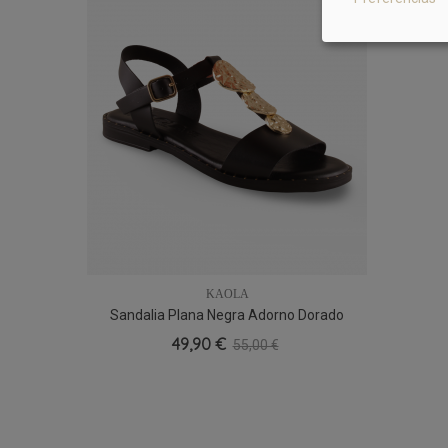
KAOLA
Sandalia Plana Negra Adorno Dorado
37
38
41
Kaola 1650
49,90 €
55,00 €