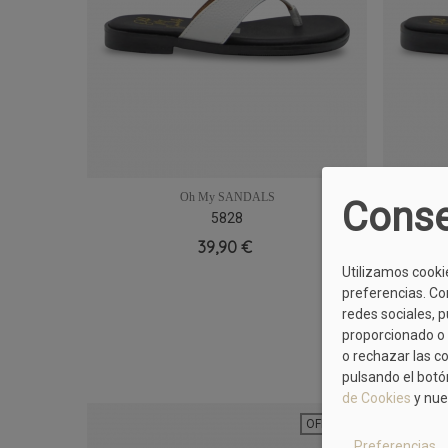
Oh My SANDALS
Conse
5828
36
37
38
39
40
41
39,90 €
Utilizamos cooki
preferencias. Co
redes sociales, 
proporcionado o 
o rechazar las c
pulsando el botó
de Cookies
y nue
OFERTA
Preferencias