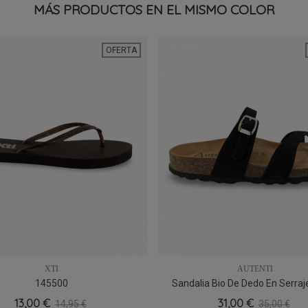
MÁS PRODUCTOS EN EL MISMO COLOR
OFERTA
XTI
AUTENTI
145500
Sandalia Bio De Dedo En Serraj
36
38
39
40
41
37
39
40
Autenti 3572, Cómoda Y Ac
13,00 €
31,00 €
14,95 €
35,00 €