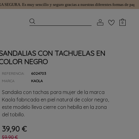
GURA.
Es muy sencillo y seguro gracias a nuestras diferentes formas de pago.
GAST
0
SANDALIAS CON TACHUELAS EN
COLOR NEGRO
REFERENCIA:
6024703
MARCA
KAOLA
Sandalia con tachas para mujer de la marca
Kaola fabricada en piel natural de color negro,
este modelo lleva cierre con hebilla en la zona
del tobillo.
39,90 €
59,90 €