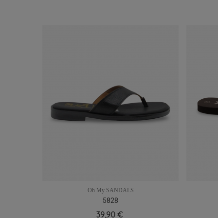
Oh My SANDALS
5828
37
38
40
39,90 €