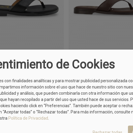
Oh My SANDALS
Oh My SANDALS
ntimiento de Cookies
5828
5828
37
38
40
36
37
39
40
41
39,90 €
39,90 €
es con finalidades analíticas y para mostrar publicidad personalizada c
mpartimos información sobre el uso que hace de nuestro sitio con nues
publicidad y análisis, que pueden combinarla con otra información que u
que hayan recopilado a partir del uso que usted hace de sus servicios. 
ookies haciendo click en “Preferencias”. También puede aceptar o rech
MÁS MODELOS DE KAOLA
n “Aceptar todas” o “Rechazar todas”. Para más información, consulte
stra
Política de Privacidad
.
Rechazar todas