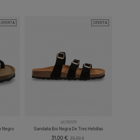
OFERTA
OFERTA
AUTENTI
e Negro
Sandalia Bio Negra De Tres Hebillas
Sandalia T
36
37
38
40
tual
Autenti 10717, Urbana Y Versátil
Auten
31,00 €
35,00 €