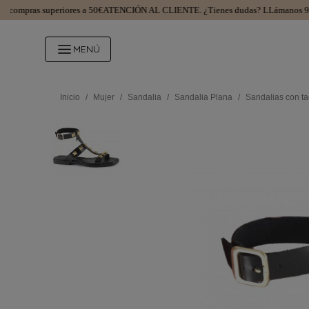
pras superiores a 50€
ATENCIÓN AL CLIENTE.
¿Tienes dudas? LLámanos 9812
MENÚ
Inicio
/
Mujer
/
Sandalia
/
Sandalia Plana
/
Sandalias con ta