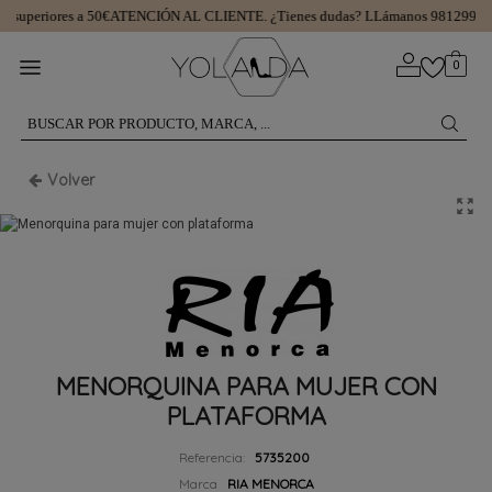
superiores a 50€
ATENCIÓN AL CLIENTE.
¿Tienes dudas? LLámanos 981299745
0
Volver
MENORQUINA PARA MUJER CON
PLATAFORMA
Referencia:
5735200
Marca
RIA MENORCA