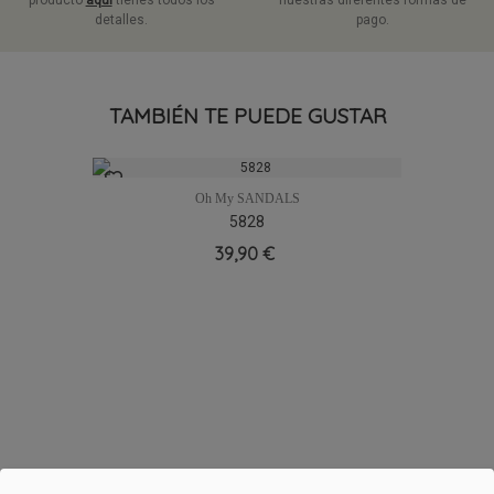
producto
aquí
tienes todos los
nuestras diferentes formas de
detalles.
pago.
TAMBIÉN TE PUEDE GUSTAR
Oh My SANDALS
5828
39,90 €