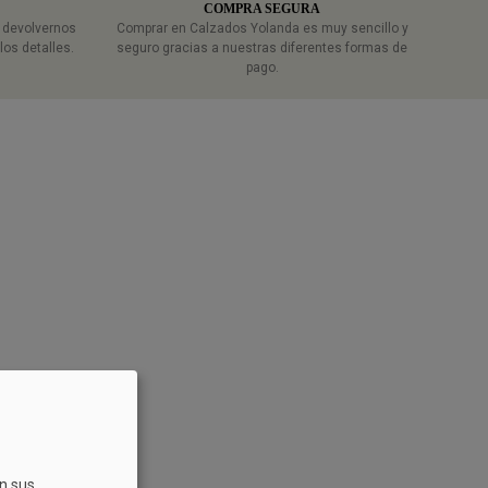
COMPRA SEGURA
a devolvernos
Comprar en Calzados Yolanda es muy sencillo y
los detalles.
seguro gracias a nuestras diferentes formas de
pago.
on sus