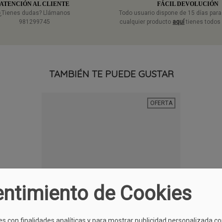
ATENCIÓN AL CLIENTE
FÁCIL DEVOLUCIÓN
¿Tienes dudas? Llámanos
Todo usuario dispone de 15 días par
981299745
cualquier producto
aquí
tienes todos 
TAMBIÉN TE PUEDE GUSTAR
OFERTA
ntimiento de Cookies
es con finalidades analíticas y para mostrar publicidad personalizada c