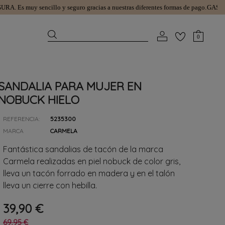
A.
Es muy sencillo y seguro gracias a nuestras diferentes formas de pago.
GASTOS D
0
SANDALIA PARA MUJER EN
NOBUCK HIELO
REFERENCIA:
5235300
MARCA
CARMELA
Fantástica sandalias de tacón de la marca
Carmela realizadas en piel nobuck de color gris,
lleva un tacón forrado en madera y en el talón
lleva un cierre con hebilla.
39,90 €
69,95 €