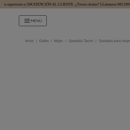
superiores a 50€
ATENCIÓN AL CLIENTE.
¿Tienes dudas? LLámanos 981299745
MENÚ
Inicio
/
Outlet
/
Mujer
/
Sandalia Tacón
/
Sandalia para muje