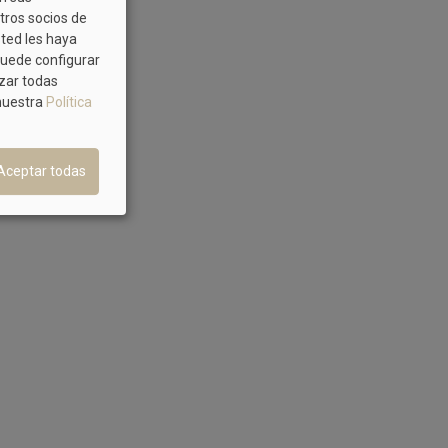
tros socios de
sted les haya
Puede configurar
azar todas
 nuestra
Política
Aceptar todas