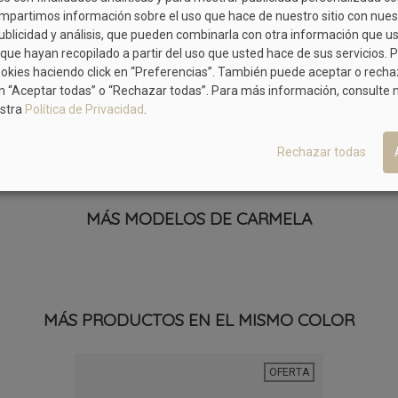
mpartimos información sobre el uso que hace de nuestro sitio con nues
publicidad y análisis, que pueden combinarla con otra información que u
que hayan recopilado a partir del uso que usted hace de sus servicios. 
BRYAN
ookies haciendo click en “Preferencias”. También puede aceptar o rech
Mocasín De Color Blanco Para Mujer
37
n “Aceptar todas” o “Rechazar todas”. Para más información, consulte
stra
Política de Privacidad
.
29,90 €
64,90 €
Rechazar todas
MÁS MODELOS DE CARMELA
MÁS PRODUCTOS EN EL MISMO COLOR
OFERTA