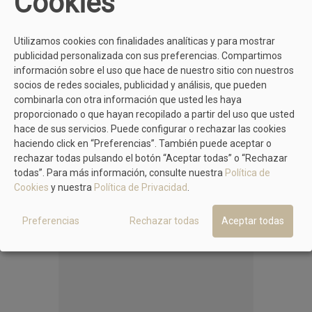
Cookies
Utilizamos cookies con finalidades analíticas y para mostrar
publicidad personalizada con sus preferencias. Compartimos
información sobre el uso que hace de nuestro sitio con nuestros
socios de redes sociales, publicidad y análisis, que pueden
MÁS MODELOS DE TIZIANA
combinarla con otra información que usted les haya
proporcionado o que hayan recopilado a partir del uso que usted
hace de sus servicios. Puede configurar o rechazar las cookies
haciendo click en “Preferencias”. También puede aceptar o
TIZIANA
rechazar todas pulsando el botón “Aceptar todas” o “Rechazar
Sandalia Bio Oro Dos Hebillas.
todas”. Para más información, consulte nuestra
Política de
49,90 €
59,90 €
Cookies
y nuestra
Política de Privacidad
.
Preferencias
Rechazar todas
Aceptar todas