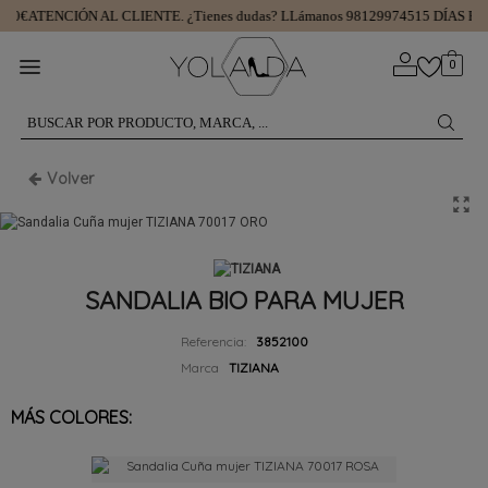
50€
ATENCIÓN AL CLIENTE.
¿Tienes dudas? LLámanos 981299745
15 DÍAS PA
0
Volver
SANDALIA BIO PARA MUJER
Referencia:
3852100
Marca
TIZIANA
MÁS COLORES: