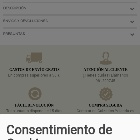
DESCRIPCIÓN
ENVIOS Y DEVOLUCIONES
PREGUNTAS
GASTOS DE ENVÍO GRATIS
ATENCIÓN AL CLIENTE
En compras superiores a 50 €.
¿Tienes dudas? Llámanos
981299745
FÁCIL DEVOLUCIÓN
COMPRA SEGURA
Todo usuario dispone de 15 días
Comprar en Calzados Yolanda es
para devolvernos cualquier
muy sencillo y seguro gracias a
producto
aquí
tienes todos los
nuestras diferentes formas de
Consentimiento de
detalles.
pago.