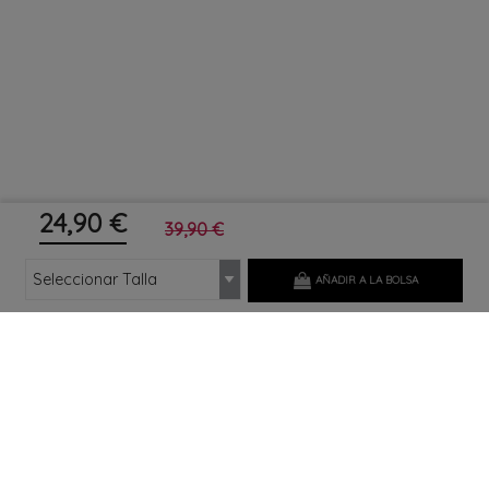
24,90 €
39,90 €
AÑADIR A LA BOLSA
SOPORTE
CATALOGO
MI CUENTA