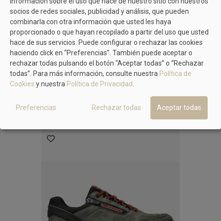
información sobre el uso que hace de nuestro sitio con nuestros
producto
aquí
tienes todos los
nuestras diferentes formas de
socios de redes sociales, publicidad y análisis, que pueden
detalles.
pago.
combinarla con otra información que usted les haya
proporcionado o que hayan recopilado a partir del uso que usted
hace de sus servicios. Puede configurar o rechazar las cookies
TAMBIÉN TE PUEDE GUSTAR
haciendo click en “Preferencias”. También puede aceptar o
rechazar todas pulsando el botón “Aceptar todas” o “Rechazar
todas”. Para más información, consulte nuestra
Política de
No hay artículos
Cookies
y nuestra
Política de Privacidad
.
Preferencias
Rechazar todas
Aceptar todas
MÁS MODELOS DE ALLROUNDER