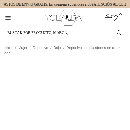
GASTOS DE ENVÍO GRATIS.
En compras superiores a 50€
ATENCIÓN AL CLIEN
0
Inicio
/
Mujer
/
Deportivo
/
Bajo
/
Deportivo con plataforma en color
gris
Volver
DEPORTIVO CON PLATAFORMA EN
COLOR GRIS
REFERENCIA:
5952400