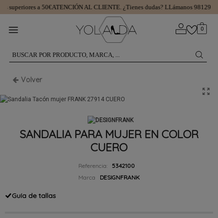
s superiores a 50€
ATENCIÓN AL CLIENTE.
¿Tienes dudas? LLámanos 98129974
0
Volver
SANDALIA PARA MUJER EN COLOR
CUERO
Referencia:
5342100
Marca
DESIGNFRANK
Guía de tallas