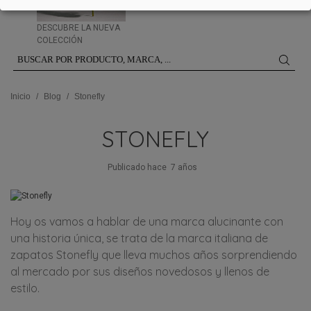
DESCUBRE LA NUEVA
COLECCIÓN
Inicio
/
Blog
/
Stonefly
STONEFLY
Publicado hace
7 años
Hoy os vamos a hablar de una marca alucinante con
una historia única, se trata de la marca italiana de
zapatos Stonefly que lleva muchos años sorprendiendo
al mercado por sus diseños novedosos y llenos de
estilo.