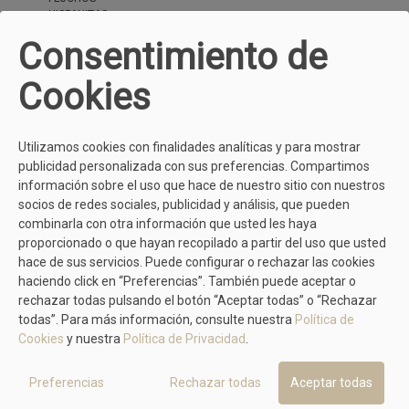
HISPANITAS
IGI & CO
Consentimiento de
LODI
MEPHISTO
PANAMA JACK
Cookies
PEDRO MIRALLES
PIKOLINOS
PITILLOS
SKECHERS
Utilizamos cookies con finalidades analíticas y para mostrar
STONEFLY
publicidad personalizada con sus preferencias. Compartimos
TIMBERLAND
información sobre el uso que hace de nuestro sitio con nuestros
UGG AUSTRALIA
socios de redes sociales, publicidad y análisis, que pueden
UNISA
combinarla con otra información que usted les haya
VICTORIA
proporcionado o que hayan recopilado a partir del uso que usted
WONDERS
BLOG
hace de sus servicios. Puede configurar o rechazar las cookies
CONTACTO
haciendo click en “Preferencias”. También puede aceptar o
rechazar todas pulsando el botón “Aceptar todas” o “Rechazar
todas”. Para más información, consulte nuestra
Política de
Cookies
y nuestra
Política de Privacidad
.
Preferencias
Rechazar todas
Aceptar todas