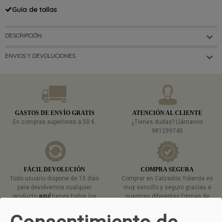
Guía de tallas
DESCRIPCIÓN
ENVIOS Y DEVOLUCIONES
GASTOS DE ENVÍO GRATIS
ATENCIÓN AL CLIENTE
En compras superiores a 50 €.
¿Tienes dudas? Llámanos
981299745
FÁCIL DEVOLUCIÓN
COMPRA SEGURA
Todo usuario dispone de 15 días
Comprar en Calzados Yolanda es
para devolvernos cualquier
muy sencillo y seguro gracias a
producto
aquí
tienes todos los
nuestras diferentes formas de
detalles.
pago.