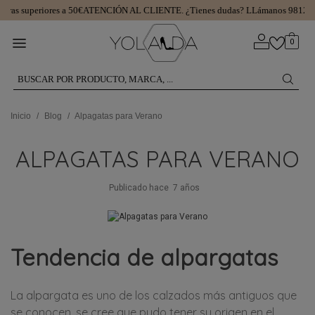
as superiores a 50€
ATENCIÓN AL CLIENTE.
¿Tienes dudas? LLámanos 981299
0
Inicio
/
Blog
/
Alpagatas para Verano
ALPAGATAS PARA VERANO
Publicado hace
7 años
Tendencia de alpargatas
La alpargata es uno de los calzados más antiguos que
se conocen, se cree que pudo tener su origen en el