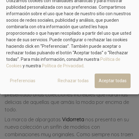
Utilizamos cookies con finalidades analíticas y para mostrar
múltiples diseños que van desde la típica alpargata
publicidad personalizada con sus preferencias. Compartimos
clásica de dos tiras con cuña hasta aquellos diseños
información sobre el uso que hace de nuestro sitio con nuestros
más originales que combinan todo tipo de materiales.
socios de redes sociales, publicidad y análisis, que pueden
combinarla con otra información que usted les haya
proporcionado o que hayan recopilado a partir del uso que usted
hace de sus servicios. Puede configurar o rechazar las cookies
Las mejores marcas de
haciendo click en “Preferencias”. También puede aceptar o
alpargatas
rechazar todas pulsando el botón “Aceptar todas” o “Rechazar
todas”. Para más información, consulte nuestra
Política de
Cookies
y nuestra
Política de Privacidad
.
Esta temporada te vamos a presentar las principales
colecciones de alpargatas que tenemos preparadas.
Preferencias
Rechazar todas
Aceptar todas
Las marcas se han puesto a tope y este año han
presentado unas colecciones increíbles que harán las
delicias de aquellas que amáis la moda por encima de
todo.
La marca de alpargatas
Vidorreta
nos presenta en su
nueva colección un sinfín de modelos con
combinaciones muy originales. Como siempre nos traen